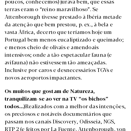
poucos, conhecemos) jurava bem, que essas
terras eram o “reino maravilhoso”. Se
Attenborough tivesse prestado à Ibéria metade
da atenção que bem prestou, p. ex., à bela e
vasta África, decerto que teríamos hoje um
Portugal bem menos eucaliptizado e queimado;
e menos cheio de olivais e amendoais
intensivos; onde a tão espetacular fauna (e
avifauna) não estivessem tão ameaçadas.
Inclusive por caros e desnecessários TGVs e
novos aeroportos impactantes.
Os muitos que gostam de Natureza,
tranquilizam-se ao ver na TV “os bichos”
todos…)
Realizados com a melhor das intenções,
os preciosos e notáveis documentários que
passam nos canais Discovery, Odisseia, NGS,
RTP 2 (e feitos por La Fuente, Attenborough, von