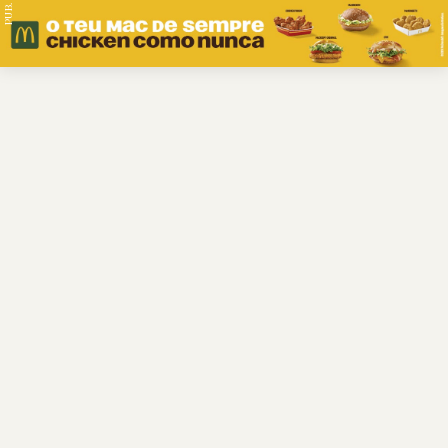
PUB.
Braga
Região
Desporto
Religião
Nacional
Internacional