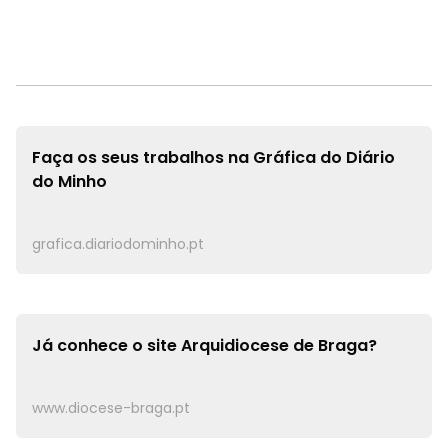
Faça os seus trabalhos na
Gráfica do Diário
do Minho
grafica.diariodominho.pt
Já conhece o site
Arquidiocese de Braga?
www.diocese-braga.pt