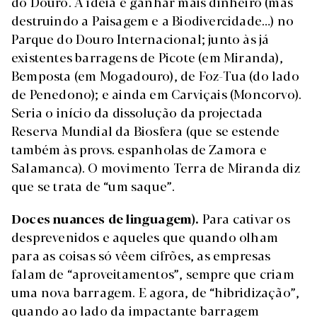
do Douro. A ideia é ganhar mais dinheiro (mas
destruindo a Paisagem e a Biodivercidade…) no
Parque do Douro Internacional; junto às já
existentes barragens de Picote (em Miranda),
Bemposta (em Mogadouro), de Foz-Tua (do lado
de Penedono); e ainda em Carviçais (Moncorvo).
Seria o início da dissolução da projectada
Reserva Mundial da Biosfera (que se estende
também às provs. espanholas de Zamora e
Salamanca). O movimento Terra de Miranda diz
que se trata de “um saque”.
Doces nuances de linguagem).
Para cativar os
desprevenidos e aqueles que quando olham
para as coisas só vêem cifrões, as empresas
falam de “aproveitamentos”, sempre que criam
uma nova barragem. E agora, de “hibridização”,
quando ao lado da impactante barragem