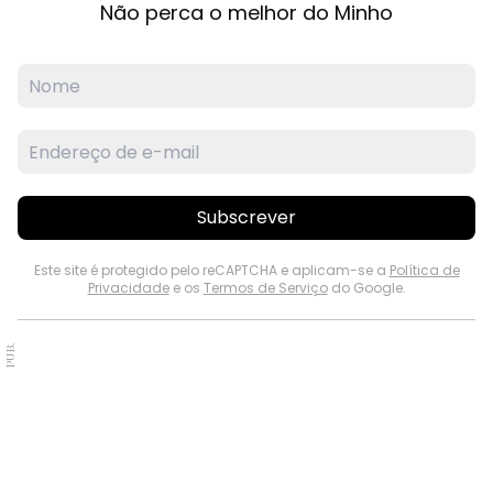
Não perca o melhor do Minho
Subscrever
Este site é protegido pelo reCAPTCHA e aplicam-se a
Política de
Privacidade
e os
Termos de Serviço
do Google.
PUB.