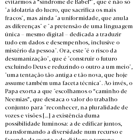
evitarmos a “síndrome de Babel”", que é não só
"a idolatria do lucro, que sacrifica os mais
fracos", mas ainda "a uniformidade, que anula
as diferenças" e "a pretensão de uma linguagem
única – mesmo digital – dedicada a traduzir
tudo em dados e desempenhos, inclusive o
mistério da pessoa". Ora, este "é o risco da
desumanização", que é "construir o futuro
excluindo Deus e reduzindo o outro a um meio",
"uma tentação tão antiga e tão nova, que hoje
assume também uma faceta técnica". Ao invés, o
Papa exorta a que "escolhamos o “caminho de
Neemias”, que destaca o valor do trabalho
conjunto para "reconhecer, na pluralidade de
vozes e visões […] a existência duma
possibilidade luminosa: a de edificar juntos,
transformando a diversidade num recurso e
fazendo da escuta e do diálogo o terreno