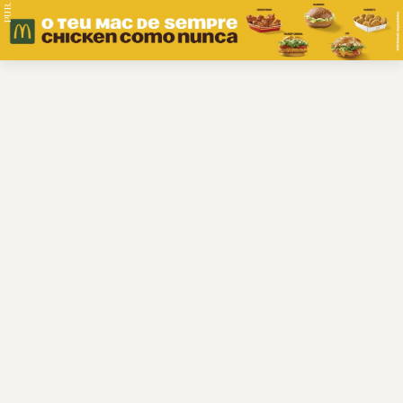
PUB.
Braga
Região
Desporto
Religião
Nacional
Internacional