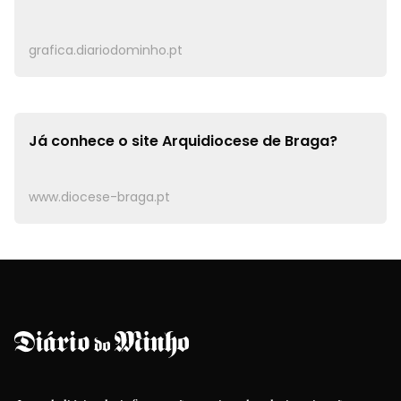
grafica.diariodominho.pt
Já conhece o site
Arquidiocese de Braga?
www.diocese-braga.pt