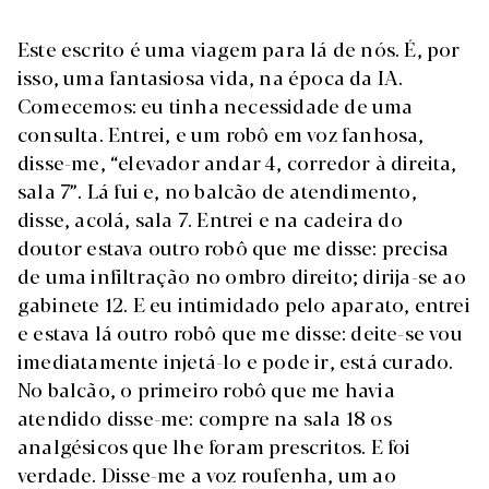
Este escrito é uma viagem para lá de nós. É, por
isso, uma fantasiosa vida, na época da IA.
Comecemos: eu tinha necessidade de uma
consulta. Entrei, e um robô em voz fanhosa,
disse-me, “elevador andar 4, corredor à direita,
sala 7”. Lá fui e, no balcão de atendimento,
disse, acolá, sala 7. Entrei e na cadeira do
doutor estava outro robô que me disse: precisa
de uma infiltração no ombro direito; dirija-se ao
gabinete 12. E eu intimidado pelo aparato, entrei
e estava lá outro robô que me disse: deite-se vou
imediatamente injetá-lo e pode ir, está curado.
No balcão, o primeiro robô que me havia
atendido disse-me: compre na sala 18 os
analgésicos que lhe foram prescritos. E foi
verdade. Disse-me a voz roufenha, um ao