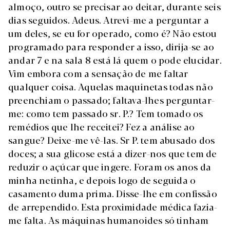
almoço, outro se precisar ao deitar, durante seis
dias seguidos. Adeus. Atrevi-me a perguntar a
um deles, se eu for operado, como é? Não estou
programado para responder a isso, dirija-se ao
andar 7 e na sala 8 está lá quem o pode elucidar.
Vim embora com a sensação de me faltar
qualquer coisa. Aquelas maquinetas todas não
preenchiam o passado; faltava-lhes perguntar-
me: como tem passado sr. P.? Tem tomado os
remédios que lhe receitei? Fez a análise ao
sangue? Deixe-me vê-las. Sr P. tem abusado dos
doces; a sua glicose está a dizer-nos que tem de
reduzir o açúcar que ingere. Foram os anos da
minha netinha, e depois logo de seguida o
casamento duma prima. Disse-lhe em confissão
de arrependido. Esta proximidade médica fazia-
me falta. As máquinas humanoides só tinham