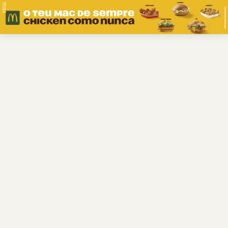
PUB.
Braga
Região
Desporto
Religião
Nacional
Internacional