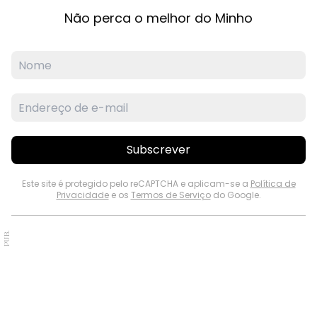
Não perca o melhor do Minho
Subscrever
Este site é protegido pelo reCAPTCHA e aplicam-se a
Política de
Privacidade
e os
Termos de Serviço
do Google.
PUB.