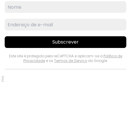
Subscrever
Este site é protegido pelo reCAPTCHA e aplicam-se a
Política de
Privacidade
e os
Termos de Serviço
do Google.
PUB.