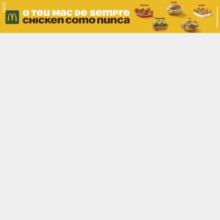
PUB.
Braga
Região
Desporto
Religião
Nacional
Internacional