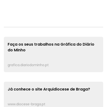
Faça os seus trabalhos na
Gráfica do Diário
do Minho
grafica.diariodominho.pt
Já conhece o site
Arquidiocese de Braga?
www.diocese-braga.pt