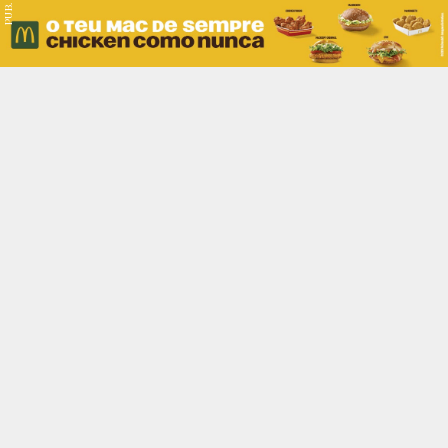
PUB.
Braga
Região
Desporto
Religião
Nacional
Internacional