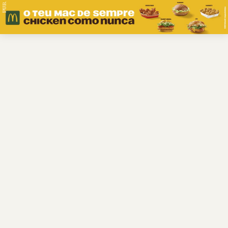
PUB.
Braga
Região
Desporto
Religião
Nacional
Internacional