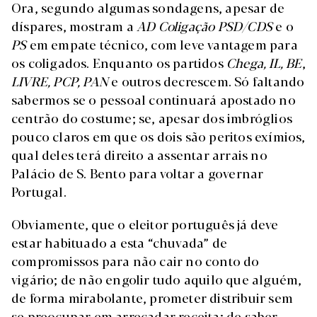
Ora, segundo algumas sondagens, apesar de
díspares, mostram a
AD Coligação PSD/CDS
e o
PS
em empate técnico, com leve vantagem para
os coligados. Enquanto os partidos
Chega, IL, BE
,
LIVRE, PCP, PAN
e outros decrescem. Só faltando
sabermos se o pessoal continuará apostado no
centrão do costume; se, apesar dos imbróglios
pouco claros em que os dois são peritos exímios,
qual deles terá direito a assentar arrais no
Palácio de S. Bento para voltar a governar
Portugal.
Obviamente, que o eleitor português já deve
estar habituado a esta “chuvada” de
compromissos para não cair no conto do
vigário; de não engolir tudo aquilo que alguém,
de forma mirabolante, prometer distribuir sem
se preocupar em arrecadar receita; de saber