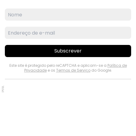
Subscrever
Este site é protegido pelo reCAPTCHA e aplicam-se a
Política de
Privacidade
e os
Termos de Serviço
do Google.
PUB.