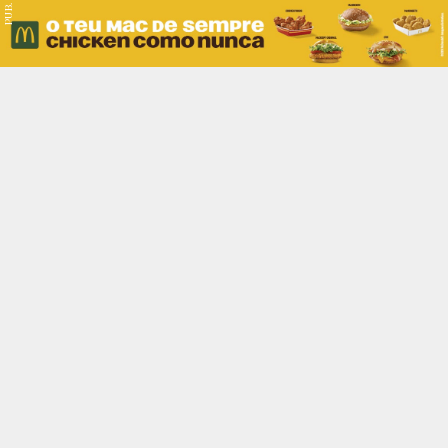
PUB.
Braga
Região
Desporto
Religião
Nacional
Internacional