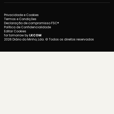
Privacidade e Cookies
Termos e Condições
Declaração de compromisso FSC®
Política de Confidencialidade
Editar Cookies
for tomorrow by
LKCOM
2026 Diário do Minho, Lda. © Todos os direitos reservados