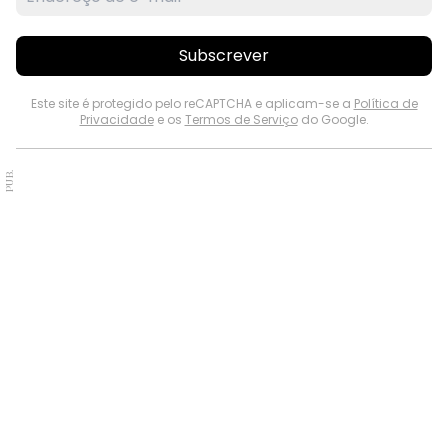
Subscrever
Este site é protegido pelo reCAPTCHA e aplicam-se a
Política de
Privacidade
e os
Termos de Serviço
do Google.
PUB.