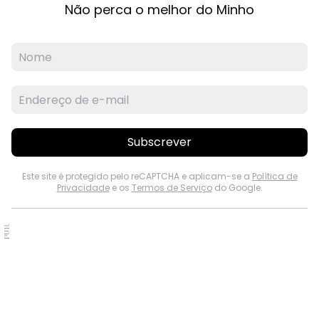
Não perca o melhor do Minho
Subscrever
Este site é protegido pelo reCAPTCHA e aplicam-se a
Política de
Privacidade
e os
Termos de Serviço
do Google.
PUB.