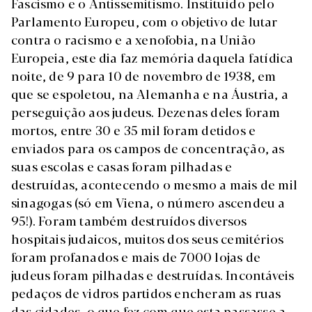
Fascismo e o Antissemitismo. Instituído pelo
Parlamento Europeu, com o objetivo de lutar
contra o racismo e a xenofobia, na União
Europeia, este dia faz memória daquela fatídica
noite, de 9 para 10 de novembro de 1938, em
que se espoletou, na Alemanha e na Áustria, a
perseguição aos judeus. Dezenas deles foram
mortos, entre 30 e 35 mil foram detidos e
enviados para os campos de concentração, as
suas escolas e casas foram pilhadas e
destruídas, acontecendo o mesmo a mais de mil
sinagogas (só em Viena, o número ascendeu a
95!). Foram também destruídos diversos
hospitais judaicos, muitos dos seus cemitérios
foram profanados e mais de 7000 lojas de
judeus foram pilhadas e destruídas. Incontáveis
pedaços de vidros partidos encheram as ruas
das cidades, o que fez com que esta passasse a