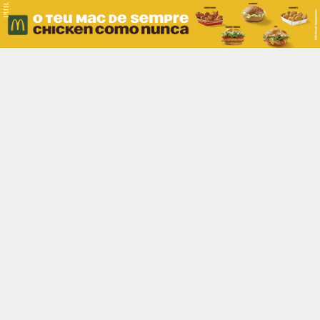
PUB.
Braga
Região
Desporto
Religião
Nacional
Internacional