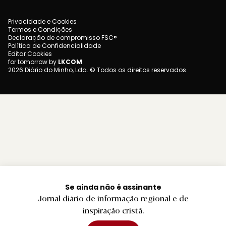
Privacidade e Cookies
Termos e Condições
Declaração de compromisso FSC®
Política de Confidencialidade
Editar Cookies
for tomorrow by
LKCOM
2026 Diário do Minho, Lda. © Todos os direitos reservados
Se ainda não é assinante
Jornal diário de informação regional e de
inspiração cristã.