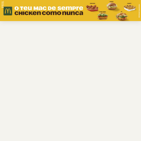
PUB.
Braga
Região
Desporto
Religião
Nacional
Internacional