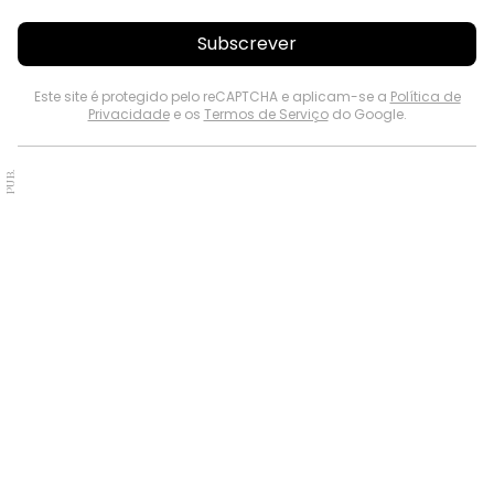
Subscrever
Este site é protegido pelo reCAPTCHA e aplicam-se a
Política de
Privacidade
e os
Termos de Serviço
do Google.
PUB.