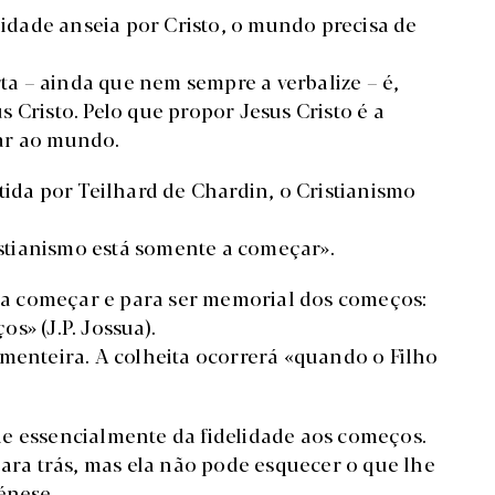
anidade anseia por Cristo, o mundo precisa de
a – ainda que nem sempre a verbalize – é,
 Cristo. Pelo que propor Jesus Cristo é a
ar ao mundo.
tida por Teilhard de Chardin, o Cristianismo
stianismo está somente a começar».
para começar e para ser memorial dos começos:
s» (J.P. Jossua).
ementeira. A colheita ocorrerá «quando o Filho
de essencialmente da fidelidade aos começos.
para trás, mas ela não pode esquecer o que lhe
génese.