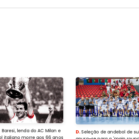
 Baresi, lenda do AC Milan e
D.
Seleção de andebol de su
l italiano morre aos 66 anos
apura-se para a 'main round