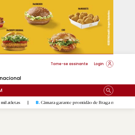
cese Braga
Torne-se assinante
Login
rnacional
M
s
|
Câmara garante prontidão de Braga no resgate animal
|
B.