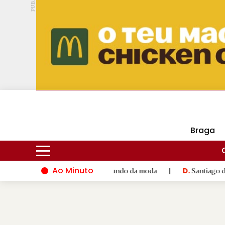
PUB.
DMtv
Hoje
15ºC
30ºC
Braga
Ao Minuto
talento e à inovação do mundo da moda
|
Santiago de Composte
D.