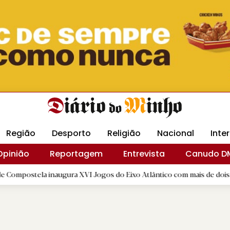
Revista Minha
Gráfica DM
Livraria DM
Arquidio
Região
Desporto
Religião
Nacional
Inte
Opinião
Reportagem
Entrevista
Canudo D
la inaugura XVI Jogos do Eixo Atlântico com mais de dois mil atleta