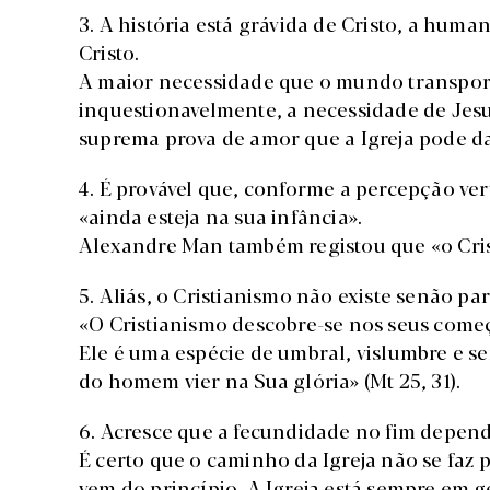
3. A história está grávida de Cristo, a hum
Cristo.
A maior necessidade que o mundo transport
inquestionavelmente, a necessidade de Jesus
suprema prova de amor que a Igreja pode d
4. É provável que, conforme a percepção ver
«ainda esteja na sua infância».
Alexandre Man também registou que «o Cri
5. Aliás, o Cristianismo não existe senão 
«O Cristianismo descobre-se nos seus começo
Ele é uma espécie de umbral, vislumbre e s
do homem vier na Sua glória» (Mt 25, 31).
6. Acresce que a fecundidade no fim depen
É certo que o caminho da Igreja não se faz 
vem do princípio. A Igreja está sempre em 