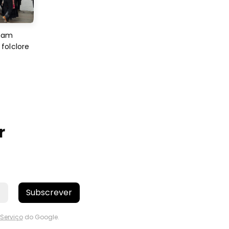
imam
folclore
r
Subscrever
Serviço
do Google.