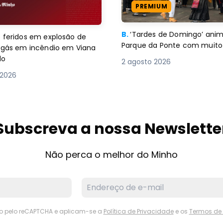
PREMIUM
B.
‘Tardes de Domingo’ an
 feridos em explosão de
Parque da Ponte com muito 
e gás em incêndio em Viana
lo
2 agosto 2026
 2026
Subscreva a nossa Newslette
Não perca o melhor do Minho
ido pelo reCAPTCHA e aplicam-se a
Política de Privacidade
e os
Termos de 