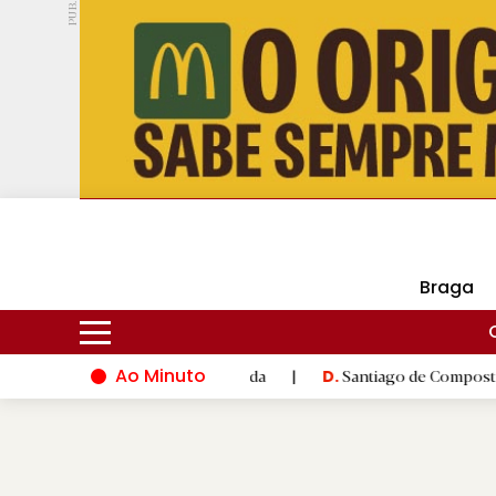
PUB.
DMtv
Hoje
15ºC
30ºC
Braga
Ao Minuto
inovação do mundo da moda
|
Santiago de Compostela inaugura 
D.