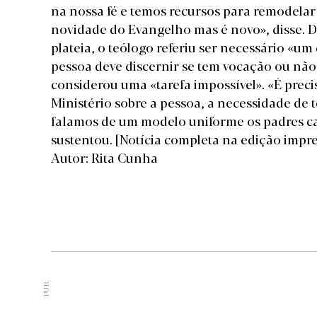
na nossa fé e temos recursos para remodela
novidade do Evangelho mas é novo», disse. D
plateia, o teólogo referiu ser necessário «u
pessoa deve discernir se tem vocação ou não
considerou uma «tarefa impossível». «É preci
Ministério sobre a pessoa, a necessidade de 
falamos de um modelo uniforme os padres cat
sustentou.
[Notícia completa na edição impr
Autor: Rita Cunha
PUB.