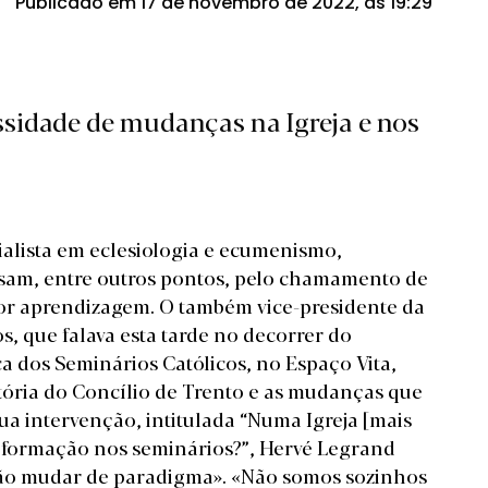
Publicado em 17 de novembro de 2022, às 19:29
sidade de mudanças na Igreja e nos
alista em eclesiologia e ecumenismo,
sam, entre outros pontos, pelo chamamento de
 por aprendizagem. O também vice-presidente da
, que falava esta tarde no decorrer do
a dos Seminários Católicos, no Espaço Vita,
tória do Concílio de Trento e as mudanças que
ua intervenção, intitulada “Numa Igreja [mais
 formação nos seminários?”, Hervé Legrand
ão mudar de paradigma». «Não somos sozinhos