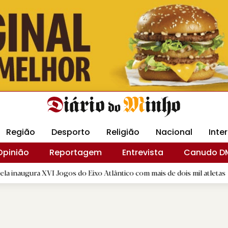
Revista Minha
Gráfica DM
Livraria DM
Arquidio
Região
Desporto
Religião
Nacional
Inte
Opinião
Reportagem
Entrevista
Canudo D
XVI Jogos do Eixo Atlântico com mais de dois mil atletas
|
Câ
B.