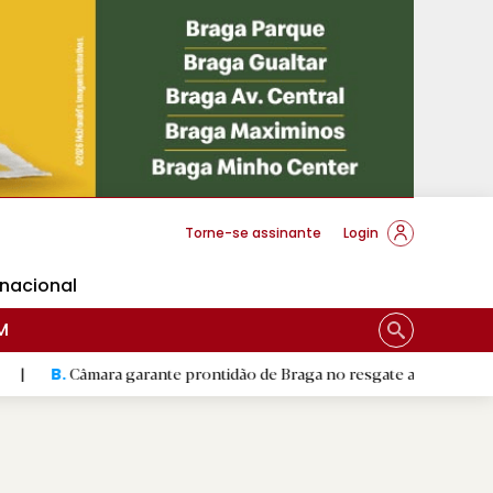
cese Braga
Torne-se assinante
Login
rnacional
M
mara garante prontidão de Braga no resgate animal
|
Padre 
R.