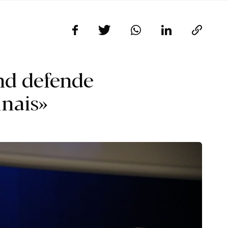
nd defende
nais»