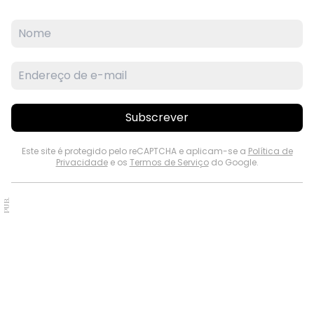
Subscrever
Este site é protegido pelo reCAPTCHA e aplicam-se a
Política de
Privacidade
e os
Termos de Serviço
do Google.
PUB.