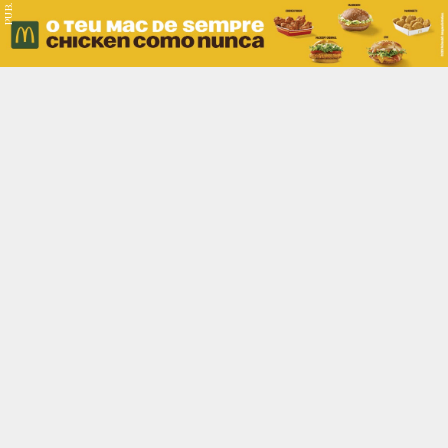
PUB.
Braga
Região
Desporto
Religião
Nacional
Internacional