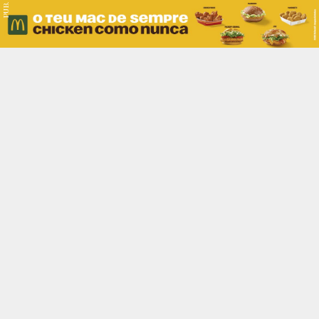
PUB.
Braga
Região
Desporto
Religião
Nacional
Internacional