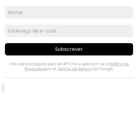
Subscrever
Este site é protegido pelo reCAPTCHA e aplicam-se a
Política de
Privacidade
e os
Termos de Serviço
do Google.
PUB.