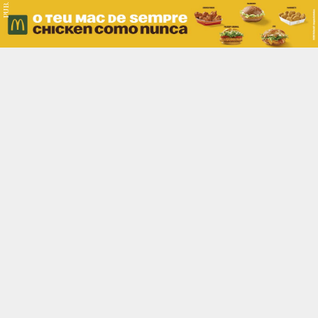
PUB.
Braga
Região
Desporto
Religião
Nacional
Internacional