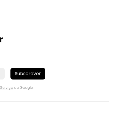
r
Subscrever
Serviço
do Google.