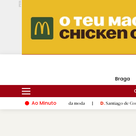
PUB.
DMtv
Hoje
17ºC
24ºC
Braga
Ao Minuto
o e à inovação do mundo da moda
|
Santiago de Compostela ina
D.