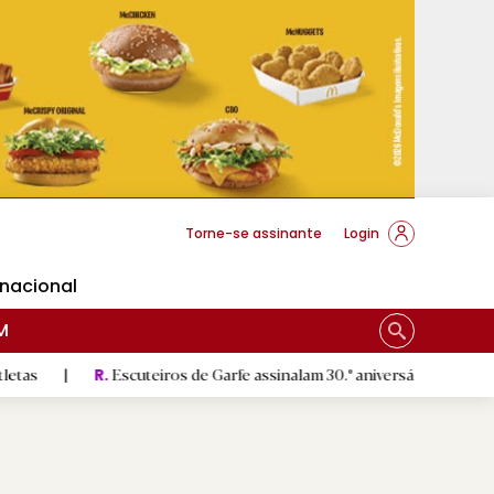
cese Braga
Torne-se assinante
Login
rnacional
M
Escuteiros de Garfe assinalam 30.º aniversário em setembro
|
R.