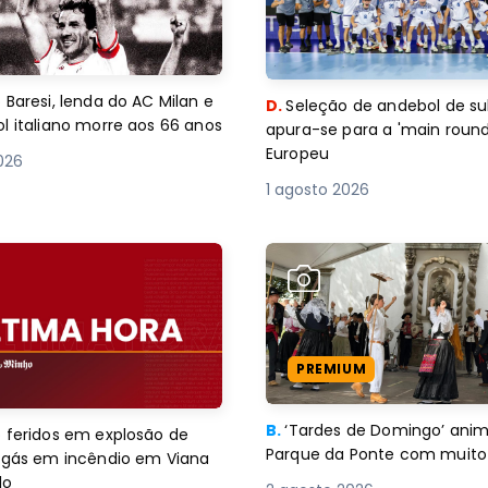
 Baresi, lenda do AC Milan e
D.
Seleção de andebol de su
l italiano morre aos 66 anos
apura-se para a 'main round
Europeu
2026
1 agosto 2026
PREMIUM
B.
‘Tardes de Domingo’ an
 feridos em explosão de
Parque da Ponte com muito 
e gás em incêndio em Viana
lo