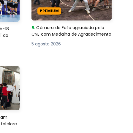
PREMIUM
R.
Câmara de Fafe agraciada pelo
b-18
CNE com Medalha de Agradecimento
' do
5 agosto 2026
imam
folclore