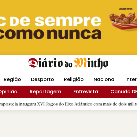
Revista Minha
Gráfica DM
Livraria DM
Arquidio
Região
Desporto
Religião
Nacional
Inte
Opinião
Reportagem
Entrevista
Canudo D
ugura XVI Jogos do Eixo Atlântico com mais de dois mil atletas
|