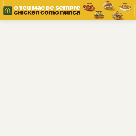
PUB.
Braga
Região
Desporto
Religião
Nacional
Internacional