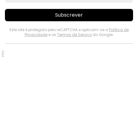
Subscrever
Este site é protegido pelo reCAPTCHA e aplicam-se a
Política de
Privacidade
e os
Termos de Serviço
do Google.
PUB.