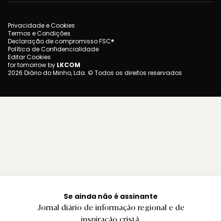
Privacidade e Cookies
Termos e Condições
Declaração de compromisso FSC®
Política de Confidencialidade
Editar Cookies
for tomorrow by
LKCOM
2026 Diário do Minho, Lda. © Todos os direitos reservados
Se ainda não é assinante
Jornal diário de informação regional e de
inspiração cristã.