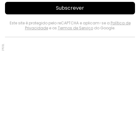
Subscrever
Este site é protegido pelo reCAPTCHA e aplicam-se a
Política de
Privacidade
e os
Termos de Serviço
do Google.
PUB.