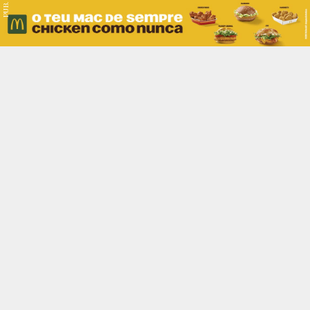
PUB.
Braga
Região
Desporto
Religião
Nacional
Internacional