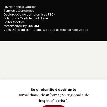
Privacidade e Cookies
Termos e Condições
Declaração de compromisso FSC®
Política de Confidencialidade
Editar Cookies
for tomorrow by
LKCOM
2026 Diário do Minho, Lda. © Todos os direitos reservados
Se ainda não é assinante
Jornal diário de informação regional e de
inspiração cristã.