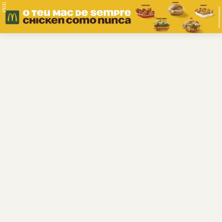
PUB.
Braga
Região
Desporto
Religião
Nacional
Internacional