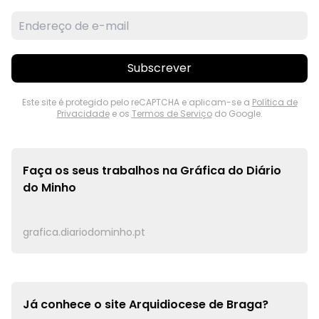
Subscrever
Este site é protegido pelo reCAPTCHA e aplicam-se a
Política de
Privacidade
e os
Termos de Serviço
do Google.
Faça os seus trabalhos na
Gráfica do Diário
do Minho
grafica.diariodominho.pt
Já conhece o site
Arquidiocese de Braga?