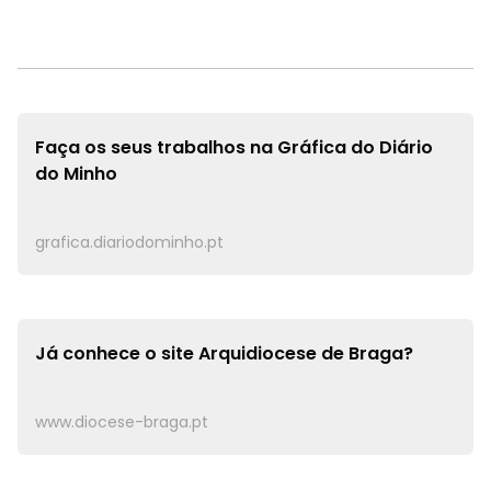
Faça os seus trabalhos na
Gráfica do Diário
do Minho
grafica.diariodominho.pt
Já conhece o site
Arquidiocese de Braga?
www.diocese-braga.pt