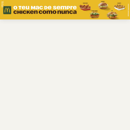
PUB.
Braga
Região
Desporto
Religião
Nacional
Internacional