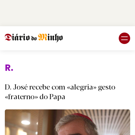
Login
Subscreva DM
Religi
D. José recebe com «alegria» gesto
«fraterno» do Papa