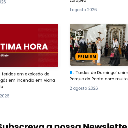
Europeu
2026
1 agosto 2026
PREMIUM
B.
‘Tardes de Domingo’ an
 feridos em explosão de
Parque da Ponte com muito 
e gás em incêndio em Viana
lo
2 agosto 2026
 2026
Subscreva a nossa Newslette