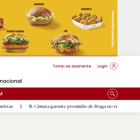
cese Braga
Torne-se assinante
Login
rnacional
M
Câmara garante prontidão de Braga no resgate animal
|
Pa
B.
R.