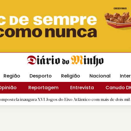
Revista Minha
Gráfica DM
Livraria DM
Arquidio
Região
Desporto
Religião
Nacional
Inte
Opinião
Reportagem
Entrevista
Canudo D
ura XVI Jogos do Eixo Atlântico com mais de dois mil atletas
|