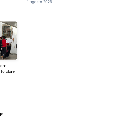
1 agosto 2026
imam
folclore
r