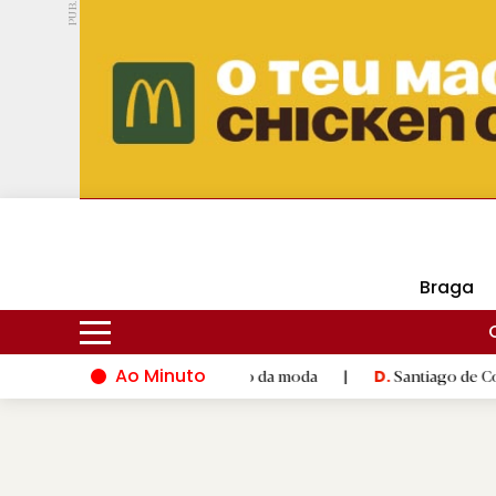
PUB.
DMtv
Hoje
17ºC
30ºC
Braga
Ao Minuto
e à inovação do mundo da moda
|
Santiago de Compostela inaug
D.