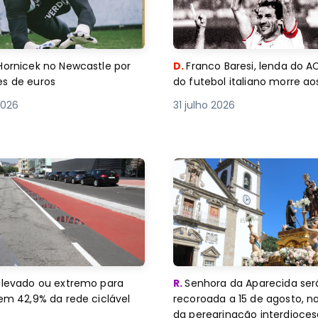
Hornicek no Newcastle por
D.
Franco Baresi, lenda do A
es de euros
do futebol italiano morre a
2026
31 julho 2026
elevado ou extremo para
R.
Senhora da Aparecida ser
 em 42,9% da rede ciclável
recoroada a 15 de agosto, n
da peregrinação interdioce