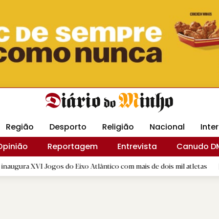
Revista Minha
Gráfica DM
Livraria DM
Arquidio
Região
Desporto
Religião
Nacional
Inte
Opinião
Reportagem
Entrevista
Canudo D
ogos do Eixo Atlântico com mais de dois mil atletas
|
Altino
B.