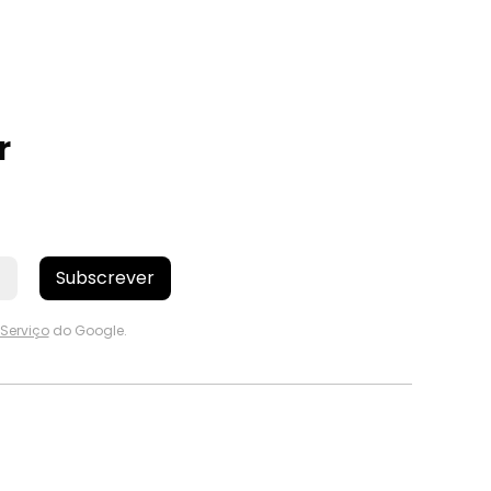
r
Subscrever
Serviço
do Google.