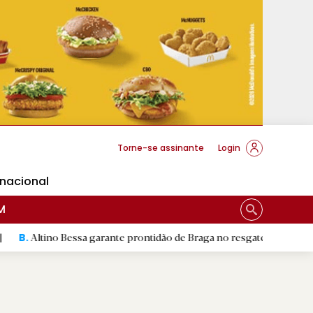
cese Braga
Torne-se assinante
Login
rnacional
M
 Bessa garante prontidão de Braga no resgate animal
|
Flor D
D.