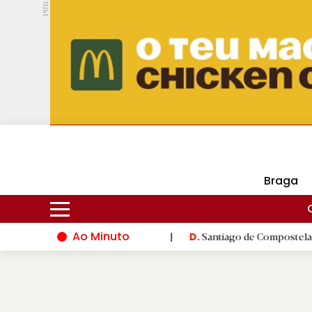
PUB.
DMtv
Hoje
15ºC
25ºC
Braga
Ao Minuto
ção do mundo da moda
|
Santiago de Compostela inaugura XVI J
D.