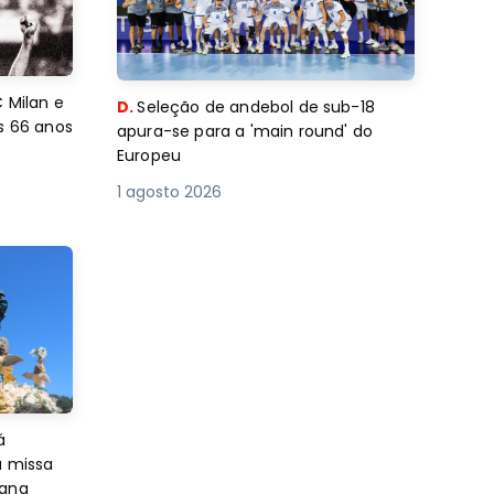
C Milan e
D.
Seleção de andebol de sub-18
os 66 anos
apura-se para a 'main round' do
Europeu
1 agosto 2026
á
a missa
sana