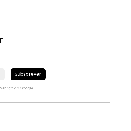
r
Subscrever
Serviço
do Google.