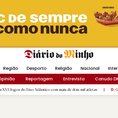
Revista Minha
Gráfica DM
Livraria DM
Arquidio
Região
Desporto
Religião
Nacional
Inte
Opinião
Reportagem
Entrevista
Canudo D
Eixo Atlântico com mais de dois mil atletas
|
GD "Os Alegrien
D.