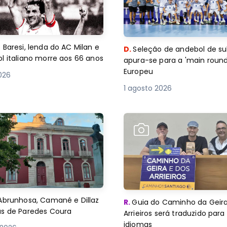
 Baresi, lenda do AC Milan e
D.
Seleção de andebol de su
l italiano morre aos 66 anos
apura-se para a 'main round
Europeu
2026
1 agosto 2026
Abrunhosa, Camané e Dillaz
R.
Guia do Caminho da Geira
as de Paredes Coura
Arrieiros será traduzido para
idiomas