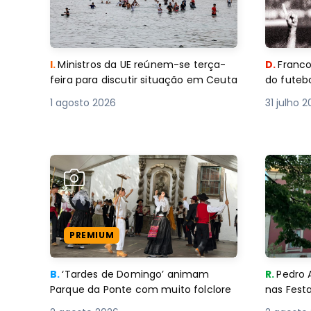
I.
Ministros da UE reúnem-se terça-
D.
Franco
feira para discutir situação em Ceuta
do futebo
1 agosto 2026
31 julho 
PREMIUM
B.
‘Tardes de Domingo’ animam
R.
Pedro 
Parque da Ponte com muito folclore
nas Fest