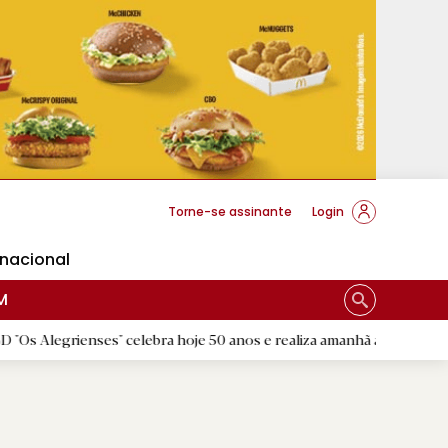
cese Braga
Torne-se assinante
Login
rnacional
M
ses" celebra hoje 50 anos e realiza amanhã a festa comemorativa
|