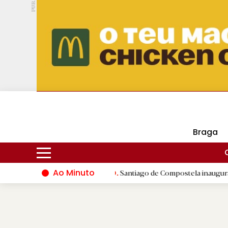
PUB.
DMtv
Hoje
16ºC
30ºC
Braga
Ao Minuto
undo da moda
|
Santiago de Compostela inaugura XVI Jogos do 
D.