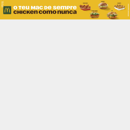
PUB.
Braga
Região
Desporto
Religião
Nacional
Internacional