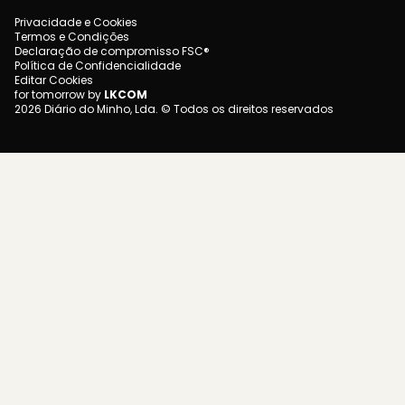
Privacidade e Cookies
Termos e Condições
Declaração de compromisso FSC®
Política de Confidencialidade
Editar Cookies
for tomorrow by
LKCOM
2026 Diário do Minho, Lda. © Todos os direitos reservados