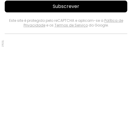
Subscrever
Este site é protegido pelo reCAPTCHA e aplicam-se a
Política de
Privacidade
e os
Termos de Serviço
do Google.
PUB.