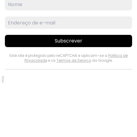
Subscrever
Este site é protegido pelo reCAPTCHA e aplicam-se a
Política de
Privacidade
e os
Termos de Serviço
do Google.
PUB.