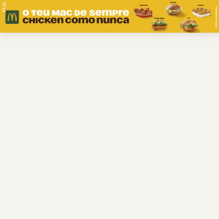
PUB.
Braga
Região
Desporto
Religião
Nacional
Internacional