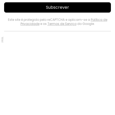
Subscrever
Este site é protegido pelo reCAPTCHA e aplicam-se a
Política de
Privacidade
e os
Termos de Serviço
do Google.
PUB.