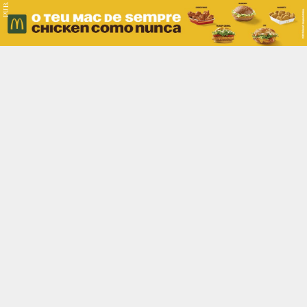
PUB.
Braga
Região
Desporto
Religião
Nacional
Internacional