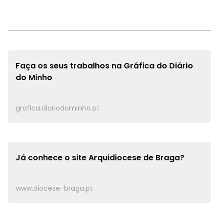
Faça os seus trabalhos na
Gráfica do Diário
do Minho
grafica.diariodominho.pt
Já conhece o site
Arquidiocese de Braga?
www.diocese-braga.pt