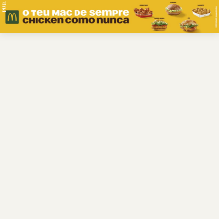
PUB.
Braga
Região
Desporto
Religião
Nacional
Internacional