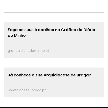
Faça os seus trabalhos na
Gráfica do Diário
do Minho
grafica.diariodominho.pt
Já conhece o site
Arquidiocese de Braga?
www.diocese-braga.pt