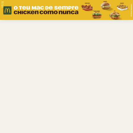
PUB.
Braga
Região
Desporto
Religião
Nacional
Internacional