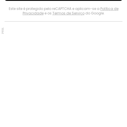
Este site é protegido pelo reCAPTCHA e aplicam-se a
Política de
Privacidade
e os
Termos de Serviço
do Google.
PUB.