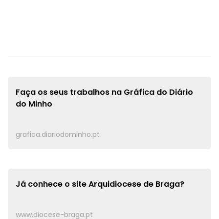
Faça os seus trabalhos na
Gráfica do Diário
do Minho
grafica.diariodominho.pt
Já conhece o site
Arquidiocese de Braga?
www.diocese-braga.pt