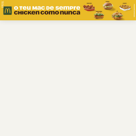
PUB.
Braga
Região
Desporto
Religião
Nacional
Internacional