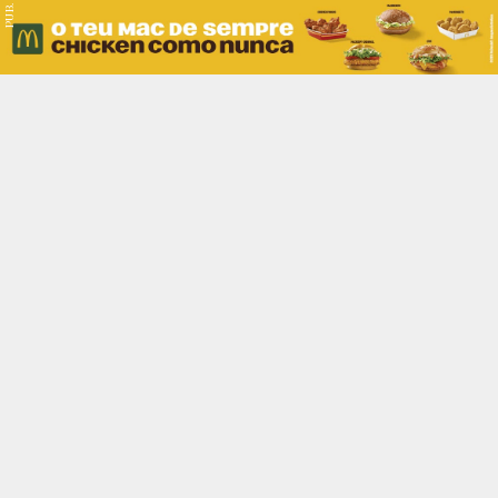
PUB.
Braga
Região
Desporto
Religião
Nacional
Internacional