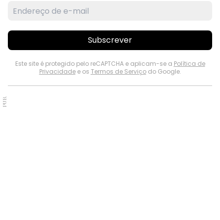
Subscrever
Este site é protegido pelo reCAPTCHA e aplicam-se a
Política de
Privacidade
e os
Termos de Serviço
do Google.
PUB.