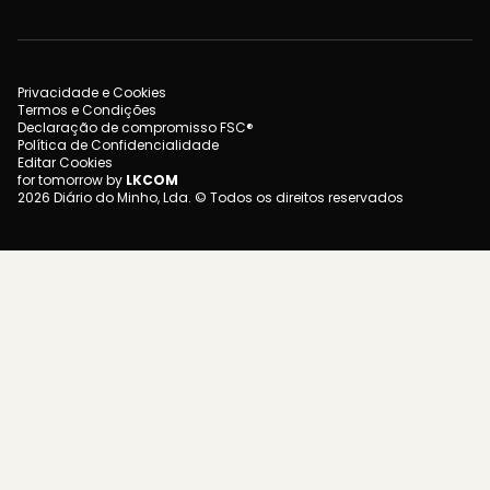
Privacidade e Cookies
Termos e Condições
Declaração de compromisso FSC®
Política de Confidencialidade
Editar Cookies
for tomorrow by
LKCOM
2026 Diário do Minho, Lda. © Todos os direitos reservados