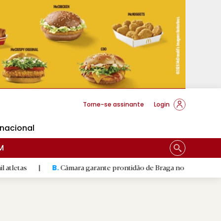
cese Braga
Torne-se assinante
Login
rnacional
M
|
Câmara garante prontidão de Braga no resgate animal
|
B.