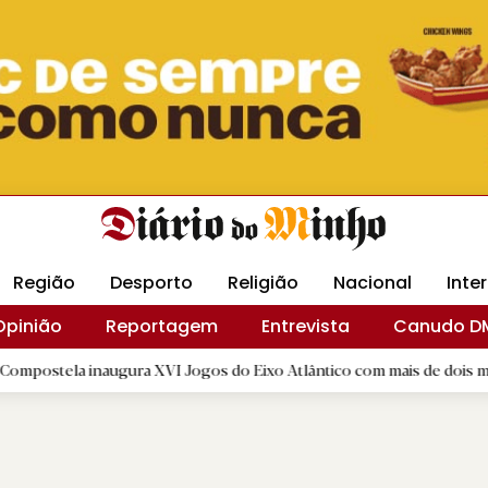
Revista Minha
Gráfica DM
Livraria DM
Arquidio
Região
Desporto
Religião
Nacional
Inte
Opinião
Reportagem
Entrevista
Canudo D
 inaugura XVI Jogos do Eixo Atlântico com mais de dois mil atletas