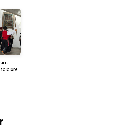
imam
folclore
r