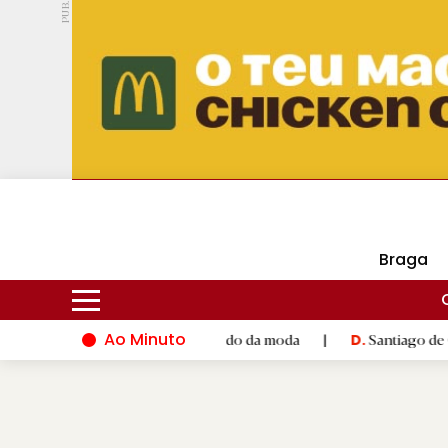
PUB.
DMtv
Hoje
15ºC
30ºC
Braga
Ao Minuto
lento e à inovação do mundo da moda
|
Santiago de Compostela
D.