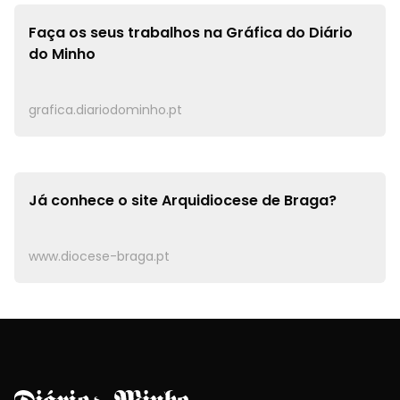
Faça os seus trabalhos na
Gráfica do Diário
do Minho
grafica.diariodominho.pt
Já conhece o site
Arquidiocese de Braga?
www.diocese-braga.pt