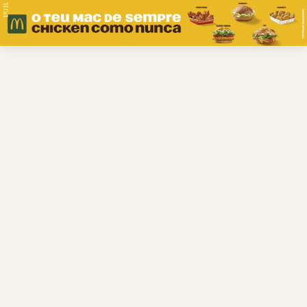
PUB.
Braga
Região
Desporto
Religião
Nacional
Internacional