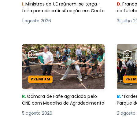
I.
Ministros da UE reúnem-se terça-
D.
Franco
feira para discutir situação em Ceuta
do futebo
1 agosto 2026
31 julho 
PREMIUM
PREM
R.
Câmara de Fafe agraciada pelo
B.
‘Tard
CNE com Medalha de Agradecimento
Parque d
5 agosto 2026
2 agosto