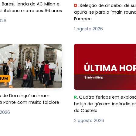
 Baresi, lenda do AC Milan e
D.
Seleção de andebol de su
l italiano morre aos 66 anos
apura-se para a 'main round
Europeu
2026
1 agosto 2026
IUM
es de Domingo’ animam
R.
Quatro feridos em explos
a Ponte com muito folclore
botija de gás em incêndio 
do Castelo
 2026
2 agosto 2026