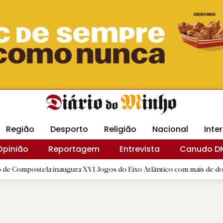
Revista Minha
Gráfica DM
Livraria DM
Arquidio
Região
Desporto
Religião
Nacional
Inte
Opinião
Reportagem
Entrevista
Canudo D
a inaugura XVI Jogos do Eixo Atlântico com mais de dois mil atletas