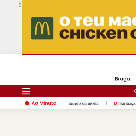
PUB.
DMtv
Hoje
15ºC
30ºC
Braga
Ao Minuto
alento e à inovação do mundo da moda
|
Santiago de Compostel
D.