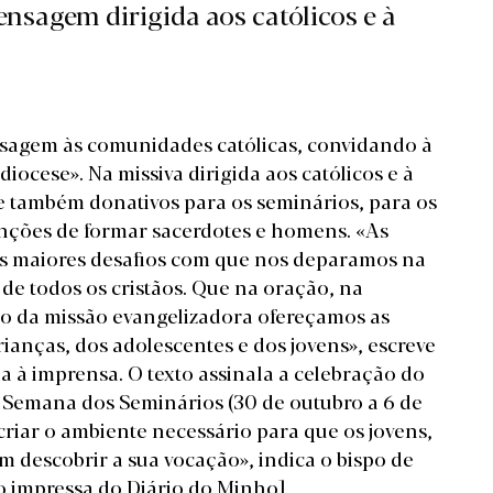
nsagem dirigida aos católicos e à
nsagem às comunidades católicas, convidando à
ocese». Na missiva dirigida aos católicos e à
 também donativos para os seminários, para os
nções de formar sacerdotes e homens. «As
os maiores desafios com que nos deparamos na
de todos os cristãos. Que na oração, na
cio da missão evangelizadora ofereçamos as
ianças, dos adolescentes e dos jovens», escreve
a à imprensa. O texto assinala a celebração do
a Semana dos Seminários (30 de outubro a 6 de
riar o ambiente necessário para que os jovens,
 descobrir a sua vocação», indica o bispo de
o impressa do Diário do Minho]