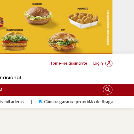
cese Braga
Torne-se assinante
Login
rnacional
M
|
Câmara garante prontidão de Braga no resgate animal
|
B.