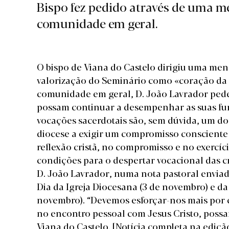
Bispo fez pedido através de uma me
comunidade em geral.
O bispo de Viana do Castelo dirigiu uma me
valorização do Seminário como «coração da di
comunidade em geral, D. João Lavrador pede
possam continuar a desempenhar as suas fu
vocações sacerdotais são, sem dúvida, um d
diocese a exigir um compromisso consciente 
reflexão cristã, no compromisso e no exercí
condições para o despertar vocacional das cr
D. João Lavrador, numa nota pastoral enviad
Dia da Igreja Diocesana (3 de novembro) e d
novembro). “Devemos esforçar-nos mais por c
no encontro pessoal com Jesus Cristo, possam
Viana do Castelo.
[Notícia completa na ediçã