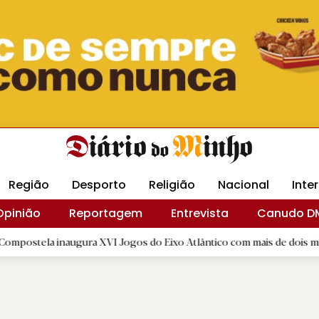
Revista Minha
Gráfica DM
Livraria DM
Arquidio
Região
Desporto
Religião
Nacional
Inte
Opinião
Reportagem
Entrevista
Canudo D
inaugura XVI Jogos do Eixo Atlântico com mais de dois mil atletas