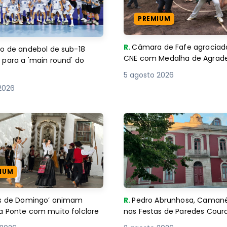
PREMIUM
R.
Câmara de Fafe agraciad
o de andebol de sub-18
CNE com Medalha de Agra
 para a 'main round' do
5 agosto 2026
2026
IUM
es de Domingo’ animam
R.
Pedro Abrunhosa, Camané 
a Ponte com muito folclore
nas Festas de Paredes Cour