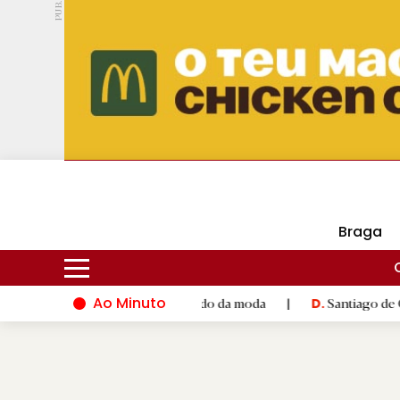
PUB.
DMtv
Hoje
16ºC
29ºC
Braga
Ao Minuto
ento e à inovação do mundo da moda
|
Santiago de Compostela 
D.