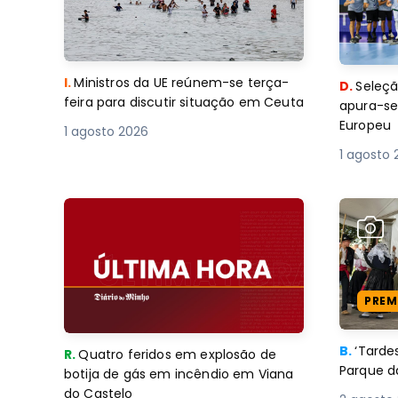
I.
Ministros da UE reúnem-se terça-
D.
Seleçã
feira para discutir situação em Ceuta
apura-se
Europeu
1 agosto 2026
1 agosto 
PREM
B.
‘Tard
R.
Quatro feridos em explosão de
Parque d
botija de gás em incêndio em Viana
do Castelo