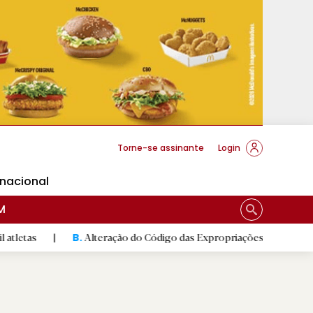
cese Braga
Torne-se assinante
Login
rnacional
M
|
Alteração do Código das Expropriações pode ajudar construç
B.