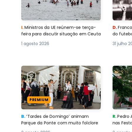
I.
Ministros da UE reúnem-se terça-
D.
Franco
feira para discutir situação em Ceuta
do futebo
1 agosto 2026
31 julho 
PREMIUM
B.
‘Tardes de Domingo’ animam
R.
Pedro 
Parque da Ponte com muito folclore
nas Fest