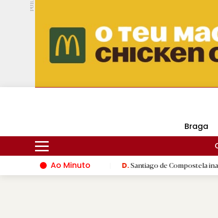
PUB.
DMtv
Hoje
16ºC
30ºC
Braga
Ao Minuto
 do mundo da moda
|
Santiago de Compostela inaugura XVI Jogos
D.