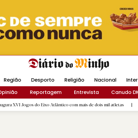
Revista Minha
Gráfica DM
Livraria DM
Arquidio
Região
Desporto
Religião
Nacional
Inte
Opinião
Reportagem
Entrevista
Canudo D
 do Eixo Atlântico com mais de dois mil atletas
|
Flor Deniz
D.