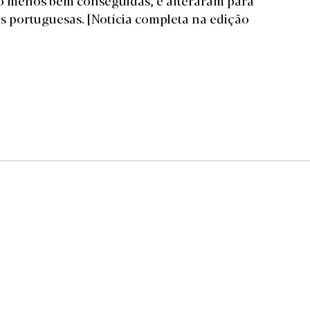
o menos bem conseguidas, e alteraram para
las portuguesas.
[Notícia completa na edição