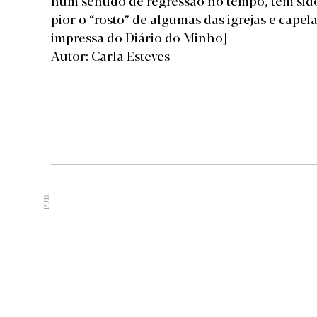
num sentido de regressão no tempo, têm sid
pior o “rosto” de algumas das igrejas e cape
impressa do Diário do Minho]
Autor: Carla Esteves
PUB.