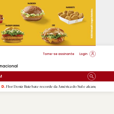
cese Braga
Torne-se assinante
Login
rnacional
M
 Ruiz bate recorde da América do Sul e alcança segunda melhor marc