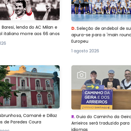
 Baresi, lenda do AC Milan e
D.
Seleção de andebol de su
l italiano morre aos 66 anos
apura-se para a 'main round
Europeu
2026
1 agosto 2026
Abrunhosa, Camané e Dillaz
R.
Guia do Caminho da Geira
as de Paredes Coura
Arrieiros será traduzido para
idiomas