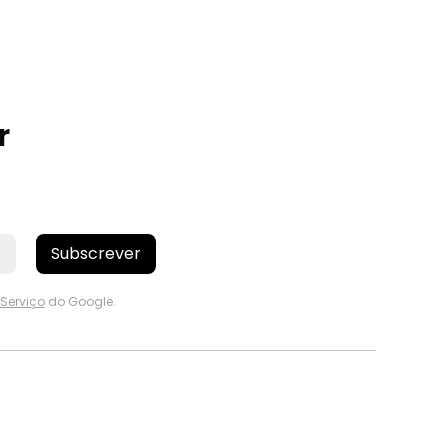
r
Subscrever
Serviço
do Google.