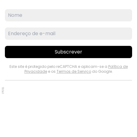
Subscrever
Este site é protegido pelo reCAPTCHA e aplicam-se a
Política de
Privacidade
e os
Termos de Serviço
do Google.
PUB.