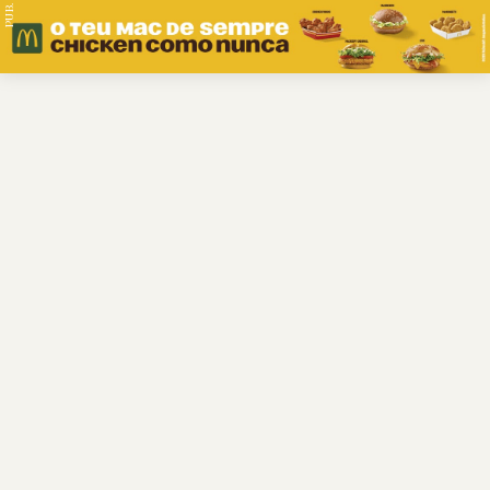
PUB.
Braga
Região
Desporto
Religião
Nacional
Internacional