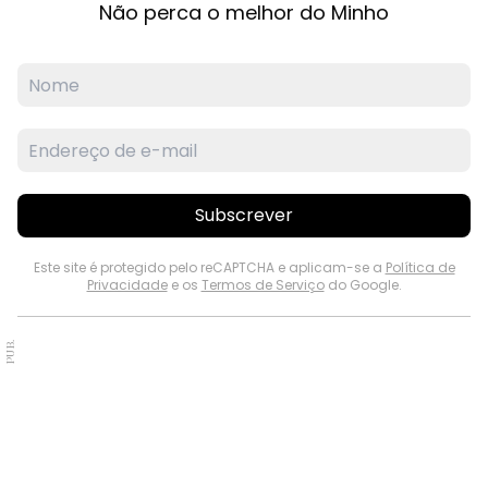
Não perca o melhor do Minho
Subscrever
Este site é protegido pelo reCAPTCHA e aplicam-se a
Política de
Privacidade
e os
Termos de Serviço
do Google.
PUB.