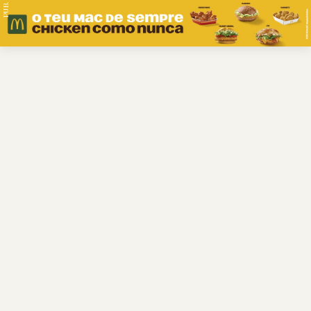
PUB.
Braga
Região
Desporto
Religião
Nacional
Internacional