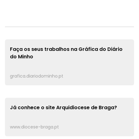
Faça os seus trabalhos na
Gráfica do Diário
do Minho
grafica.diariodominho.pt
Já conhece o site
Arquidiocese de Braga?
www.diocese-braga.pt