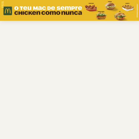
PUB.
Braga
Região
Desporto
Religião
Nacional
Internacional