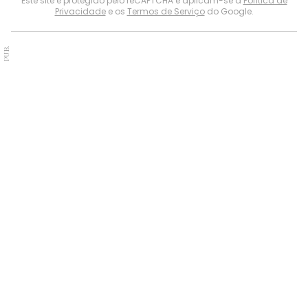
Este site é protegido pelo reCAPTCHA e aplicam-se a
Política de
Privacidade
e os
Termos de Serviço
do Google.
PUB.