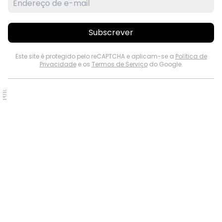
Subscrever
Este site é protegido pelo reCAPTCHA e aplicam-se a
Política de
Privacidade
e os
Termos de Serviço
do Google.
PUB.