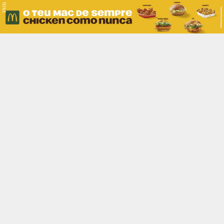
PUB.
Braga
Região
Desporto
Religião
Nacional
Internacional