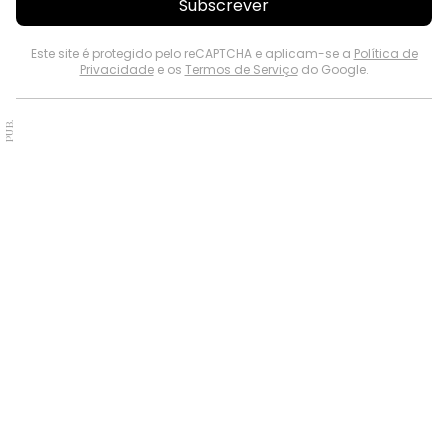
Subscrever
Este site é protegido pelo reCAPTCHA e aplicam-se a
Política de
Privacidade
e os
Termos de Serviço
do Google.
PUB.