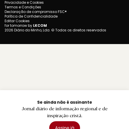
Privacidade e Cookies
Termos e Condições
Declaração de compromisso FSC®
Política de Confidencialidade
Editar Cookies
for tomorrow by
LKCOM
2026 Diário do Minho, Lda. © Todos os direitos reservados
Se ainda não é assinante
Jornal diário de informação regional e de
inspiração cristã.
Assine já