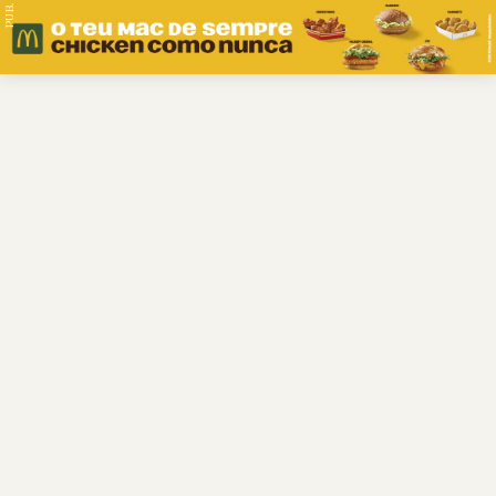
PUB.
Braga
Região
Desporto
Religião
Nacional
Internacional