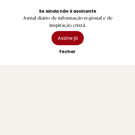
Ficha Técnica
Estatuto Editorial
Se ainda não é assinante
Jornal diário de informação regional e de
Assinaturas
inspiração cristã.
Publicidade
Assine já
Fechar
Contactos Gerais
Redação
Departamento Comercial