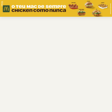
PUB.
Braga
Região
Desporto
Religião
Nacional
Internacional