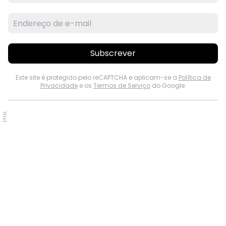
Subscrever
Este site é protegido pelo reCAPTCHA e aplicam-se a
Política de
Privacidade
e os
Termos de Serviço
do Google.
PUB.