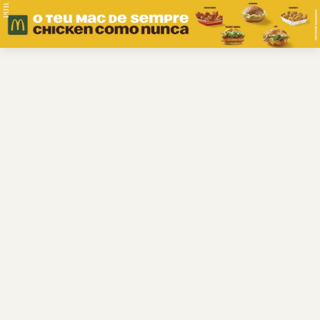
PUB.
Braga
Região
Desporto
Religião
Nacional
Internacional