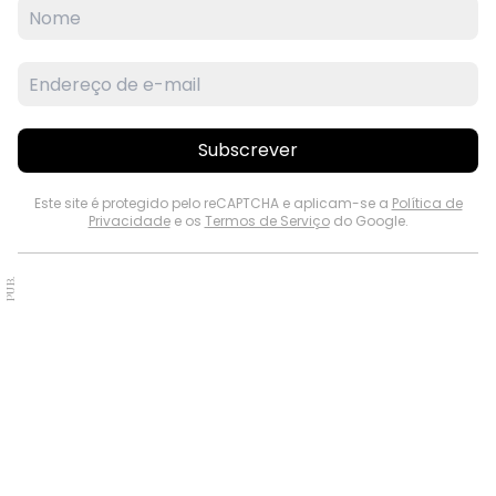
Subscrever
Este site é protegido pelo reCAPTCHA e aplicam-se a
Política de
Privacidade
e os
Termos de Serviço
do Google.
PUB.