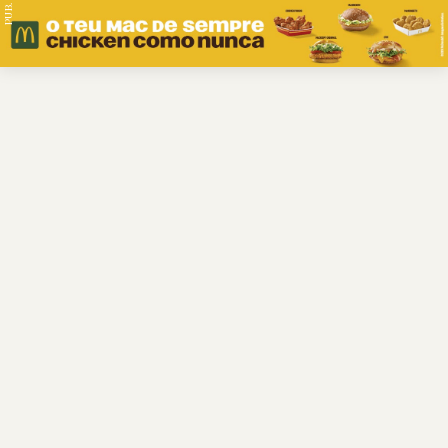
PUB.
Braga
Região
Desporto
Religião
Nacional
Internacional