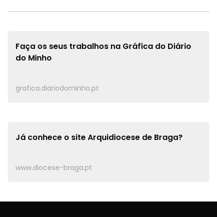
Faça os seus trabalhos na
Gráfica do Diário
do Minho
grafica.diariodominho.pt
Já conhece o site
Arquidiocese de Braga?
www.diocese-braga.pt