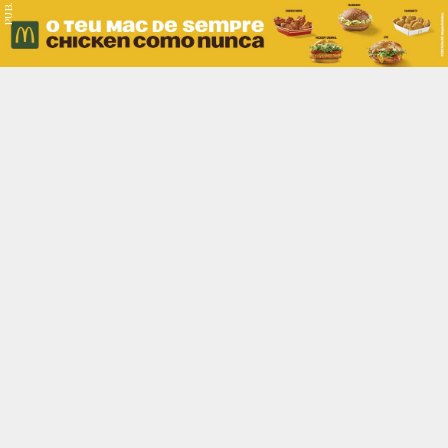
PUB.
Braga
Região
Desporto
Religião
Nacional
Internacional