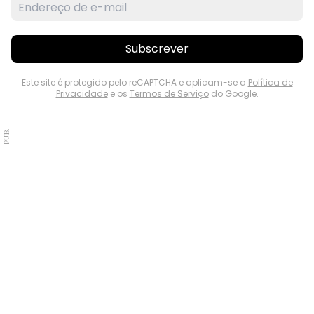
Subscrever
Este site é protegido pelo reCAPTCHA e aplicam-se a
Política de
Privacidade
e os
Termos de Serviço
do Google.
PUB.