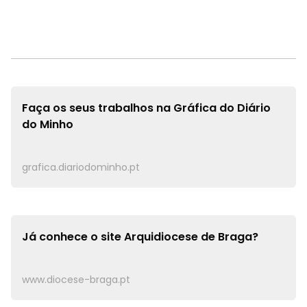
Faça os seus trabalhos na
Gráfica do Diário
do Minho
grafica.diariodominho.pt
Já conhece o site
Arquidiocese de Braga?
www.diocese-braga.pt