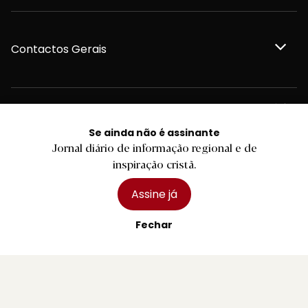
Contactos Gerais
Redação
Se ainda não é assinante
Jornal diário de informação regional e de
Departamento Comercial
inspiração cristã.
Assine já
Publicidade
Fechar
Privacidade e Cookies
Termos e Condições
Declaração de compromisso FSC®