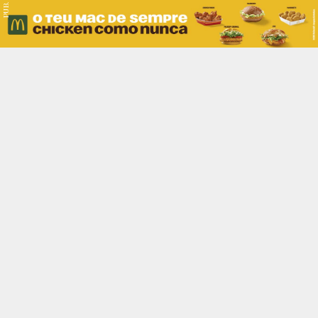
PUB.
Braga
Região
Desporto
Religião
Nacional
Internacional