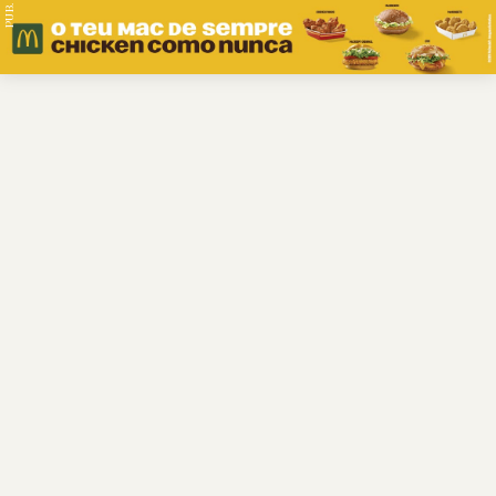
PUB.
Braga
Região
Desporto
Religião
Nacional
Internacional