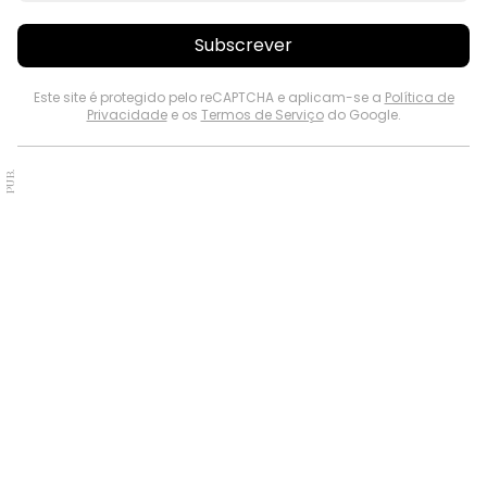
Subscrever
Este site é protegido pelo reCAPTCHA e aplicam-se a
Política de
Privacidade
e os
Termos de Serviço
do Google.
PUB.