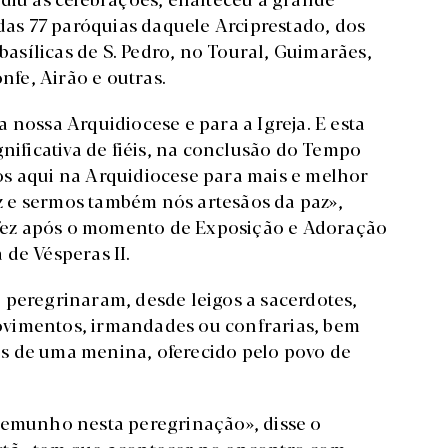
 das 77 paróquias daquele Arciprestado, dos
 basílicas de S. Pedro, no Toural, Guimarães,
nfe, Airão e outras.
 nossa Arquidiocese e para a Igreja. E esta
gnificativa de fiéis, na conclusão do Tempo
os aqui na Arquidiocese para mais e melhor
 e sermos também nós artesãos da paz»,
e fez após o momento de Exposição e Adoração
de Vésperas II.
 peregrinaram, desde leigos a sacerdotes,
ovimentos, irmandades ou confrarias, bem
s de uma menina, oferecido pelo povo de
temunho nesta peregrinação», disse o
stã «tem que acontecer no encontro com