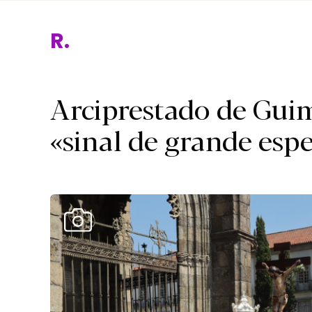
Relig
Arciprestado de Guim
«sinal de grande esp
Ver Galeria