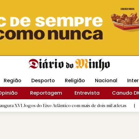
Revista Minha
Gráfica DM
Livraria DM
Arquidio
Região
Desporto
Religião
Nacional
Inte
Opinião
Reportagem
Entrevista
Canudo D
os do Eixo Atlântico com mais de dois mil atletas
|
Flor Deni
D.