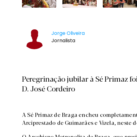
Jorge Oliveira
Jornalista
Peregrinação jubilar à Sé Primaz fo
D. José Cordeiro
A Sé Primaz de Braga encheu completamente
Arciprestado de Guimarães e Vizela, neste 
O Arcebispo Metropolita de Braga, que pres