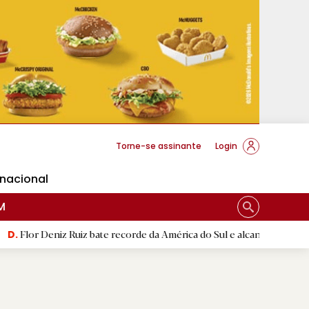
cese Braga
Torne-se assinante
Login
rnacional
M
z Ruiz bate recorde da América do Sul e alcança segunda melhor mar