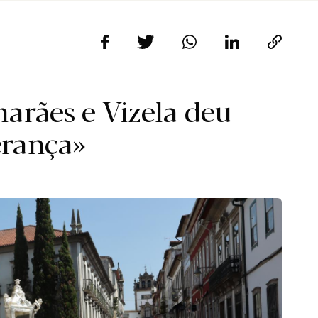
arães e Vizela deu
erança»