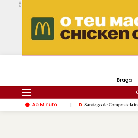
PUB.
DMtv
Hoje
16ºC
30ºC
Braga
Ao Minuto
o do mundo da moda
|
Santiago de Compostela inaugura XVI Jog
D.