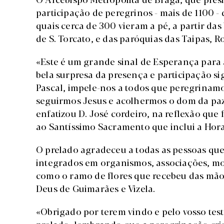
participação de peregrinos - mais de 1100 -
quais cerca de 300 vieram a pé, a partir das
de S. Torcato, e das paróquias das Taipas, Ro
«Este é um grande sinal de Esperança para a
bela surpresa da presença e participação si
Pascal, impele-nos a todos que peregrinam
seguirmos Jesus e acolhermos o dom da paz
enfatizou D. José cordeiro, na reflexão qu
ao Santíssimo Sacramento que inclui a Hora 
O prelado agradeceu a todas as pessoas que
integrados em organismos, associações, m
como o ramo de flores que recebeu das mão
Deus de Guimarães e Vizela.
«Obrigado por terem vindo e pelo vosso tes
prelado, lembrando que a peregrinação cri