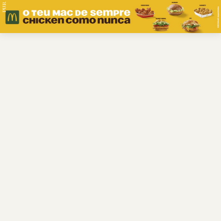
PUB.
Braga
Região
Desporto
Religião
Nacional
Internacional