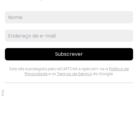
Subscrever
Este site é protegido pelo reCAPTCHA e aplicam-se a
Política de
Privacidade
e os
Termos de Serviço
do Google.
PUB.