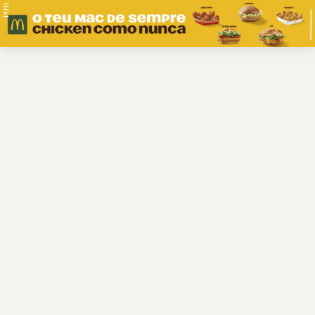
PUB.
Braga
Região
Desporto
Religião
Nacional
Internacional