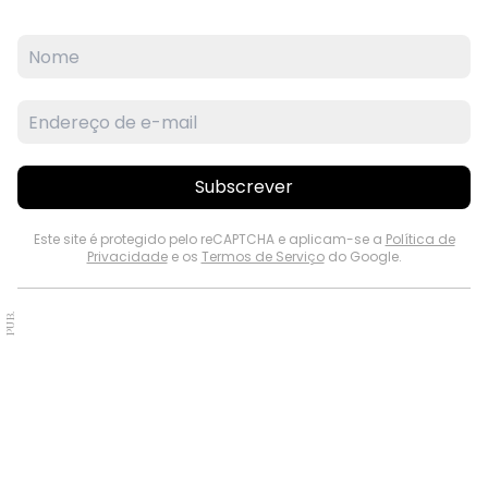
Subscrever
Este site é protegido pelo reCAPTCHA e aplicam-se a
Política de
Privacidade
e os
Termos de Serviço
do Google.
PUB.