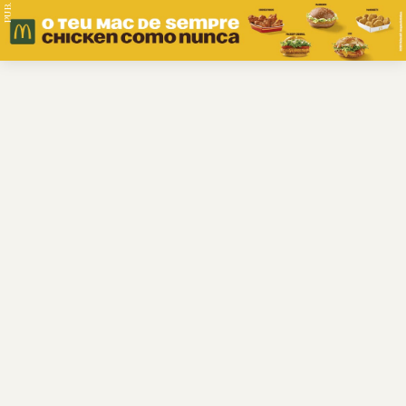
PUB.
Braga
Região
Desporto
Religião
Nacional
Internacional