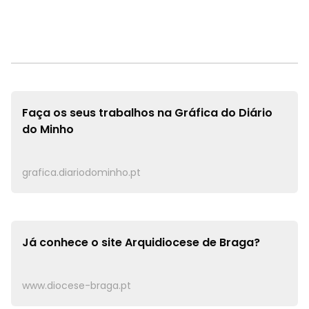
Faça os seus trabalhos na
Gráfica do Diário
do Minho
grafica.diariodominho.pt
Já conhece o site
Arquidiocese de Braga?
www.diocese-braga.pt