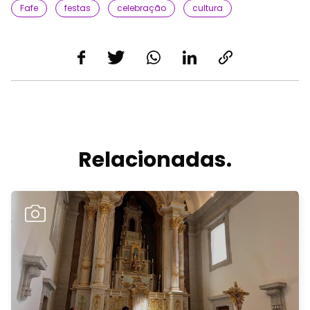
Fafe
festas
celebração
cultura
Relacionadas.