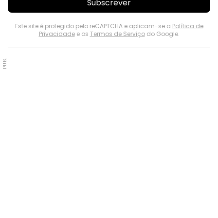
Subscrever
Este site é protegido pelo reCAPTCHA e aplicam-se a
Política de
Privacidade
e os
Termos de Serviço
do Google.
PUB.