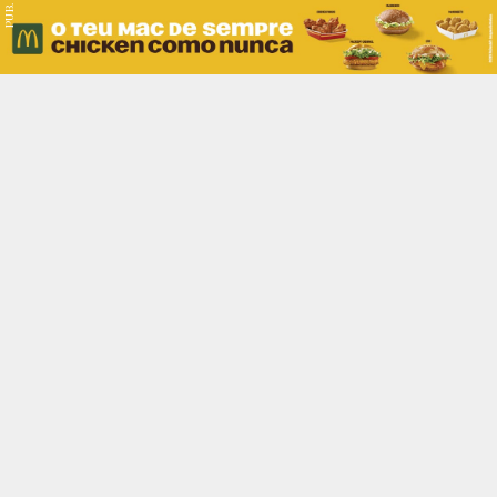
PUB.
Braga
Região
Desporto
Religião
Nacional
Internacional